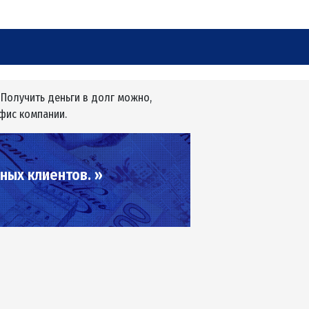
E-mail
info@sgroshi.com.ua
Организационно правовая
форма
ООО
20 тыс. грн. Получить деньги в долг можно,
ия, посетив офис компании.