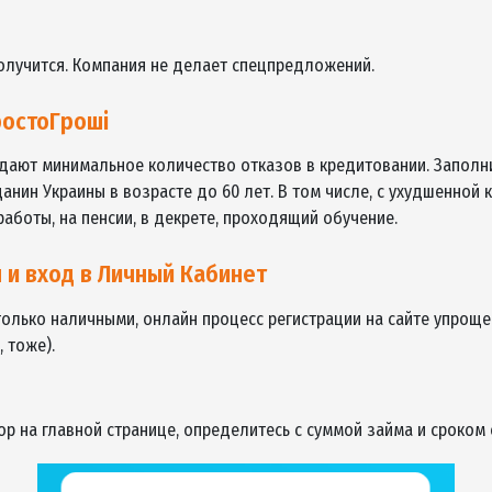
рого кредитов
МФО ПростоГрошi можно взять на следующих условиях:
тавка – 2%;
от 3-х дней до 28 суток с возможностью продления микр
о займа – только наличными;
грн.;
ыс. грн. или 20 тыс. грн. в зависимости от количества об
Н.
 не получится. Компания не делает спецпредложений.