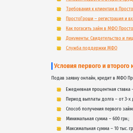
«МФО Прос
Содержание
Условия первого и второ
Требования к клиентам в
ПростоГроши – регистрац
Как погасить займ в МФО
Документы: Свидетельств