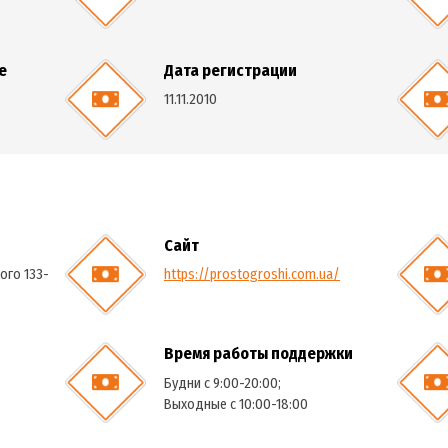
Код ЕГРПОУ
37356833
11
звание
Дата регистрации
ЕНТР»
11.11.2010
ия