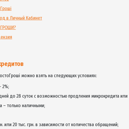
тоГроши выдает займы на карту только дл
го кредитов
 ПростоГрошi
ия и вход в Личный Кабинет
 ПростоГРОШИ?
о и лицензия