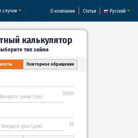
но
Особые случаи
О компании
Статьи
Кредитный калькулятор
Выберите тип займа
Новые клиенты
Повторное обращение
600
600
10000
3