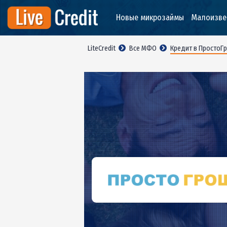
Новые микрозаймы
Мал
LiteCredit
Все МФО
Кредит в П