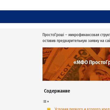
Адрес
01032, г. Киев, ул. С
А
Телефон
380931701048
ПростоГрошi – микрофинансовая 
оставив предварительную заявку 