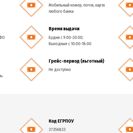
едита
Для оформления
Мобильный номер, почта, карта
любого банка
ия
Время выдачи
 офисе МФО
Будни с 9:00-20:00;
Выходные с 10:00-18:00
ки
Грейс-период (льготный)
в день
Не доступно
дый день.