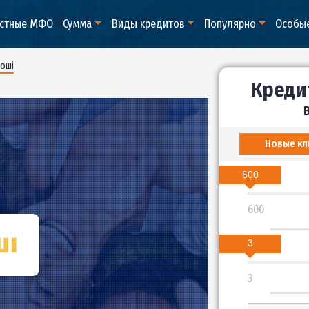
оизвестные МФО
Сумма
Виды кредитов
Популяр
ростоГрошi