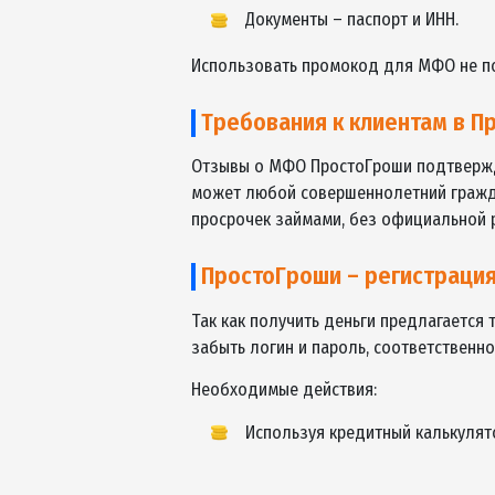
Служба поддержки МФО
Условия первого и вто
Подав заявку онлайн, кредит в 
Ежедневная процентная с
Период выплаты долга – 
Способ получения первог
Минимальная сумма – 600 
Максимальная сумма – 10 т
Документы – паспорт и ИН
Использовать промокод для МФО