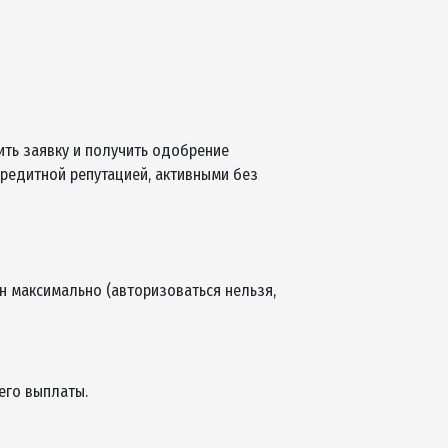
окредита или досрочного погашения;
ращений;