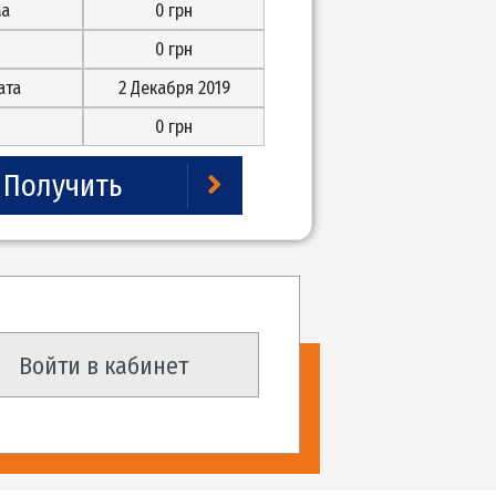
3
28
Сумма займа
0
грн
К возврату
0
грн
Дата возврата
2 Декабря 2019
Переплата
0
грн
Получить
Войти в кабинет