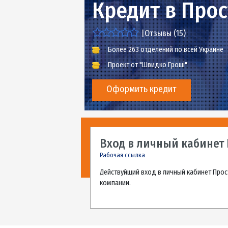
Кредит в П
|
Отзывы (
15
)
Более 263 отделений по всей У
Проект от "Швидко Гроші"
Оформить кредит
Вход в личный каб
Рабочая ссылка
Действуйщий вход в личный каби