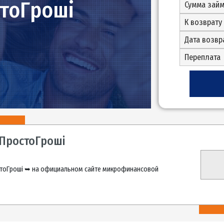
ростоГрошi
краине
инет ПростоГрошi
нет ПростоГрошi ➥ на официальном сайте микрофинансовой