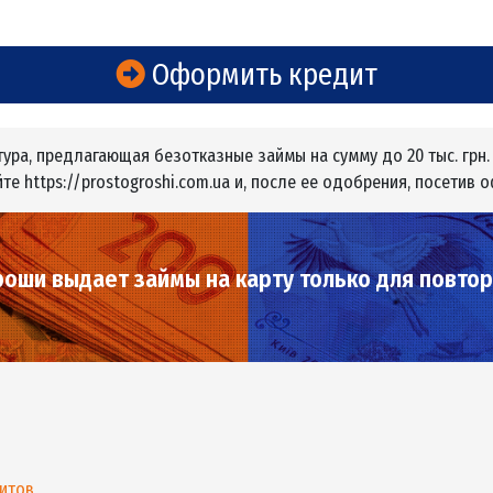
Сайт
аксаганского 133-
https://prostogroshi.com.ua/
Время работы поддержки
Будни с 9:00-20:00;
Выходные с 10:00-18:00
Оформить кредит
структура, предлагающая безотказные займы на сумму до 
на сайте https://prostogroshi.com.ua и, после ее одобрен