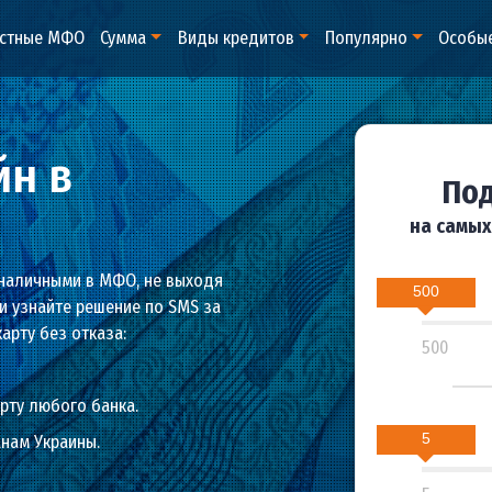
оизвестные МФО
Сумма
Виды кредитов
Популяр
лайн в
ту или наличными в МФО, не выходя
аявку и узнайте решение по SMS за
ты на карту без отказа:
на карту любого банка.
гражданам Украины.