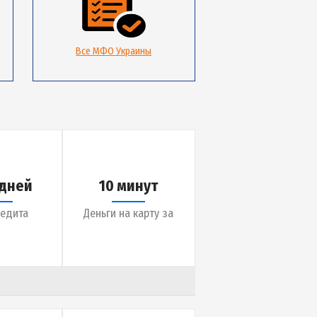
тные МФО
Все МФО Украины
до 30 дней
10 минут
Срок кредита
Деньги на карту за