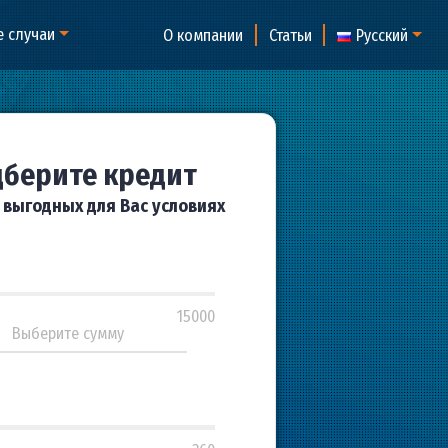
но
Особые случаи
О компании
Статьи
Подберите кредит
на самых выгодных для Вас условиях
500
500
15000
5