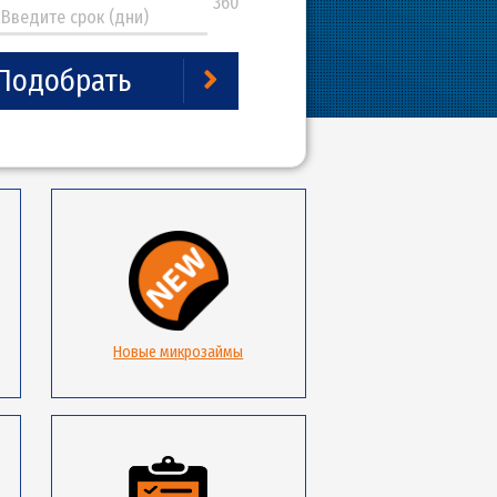
5
360
Подобрать
плохой КИ
Новые микрозаймы