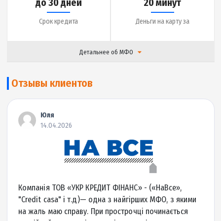
|
Отзывы (
17
)
Подробнее
до 20000 грн.
0.01% в день
Сумма кредита
Ставка
до 30 дней
5 минут
Срок кредита
Деньги на карту за
Детальнее об МФО