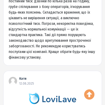
|
Отзывы (
25
)
Подробнее
до 15000 грн.
1% в день
Сумма кредита
Ставка
до 30 дней
10 минут