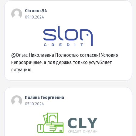
Подробнее
до 30000 грн.
0.01% в день
Сумма кредита
Ставка
до 143 дня
2 минуты
Срок кредита
Деньги на карту за
Детальнее об МФО