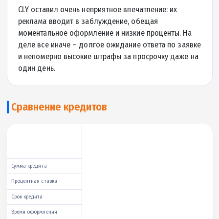
Отзывы клиентов
Катя
12.08.2025
чуть задержали выплату, но всё же дали. не
кидалово, проверено
Сергей
14.11.2024