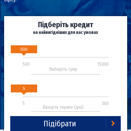
отримати кошти на картку цілодобово без відвідуванн
офісу.
Підберіть кредит
на найвигідніших для вас умовах
500
500
15000
5
5
360