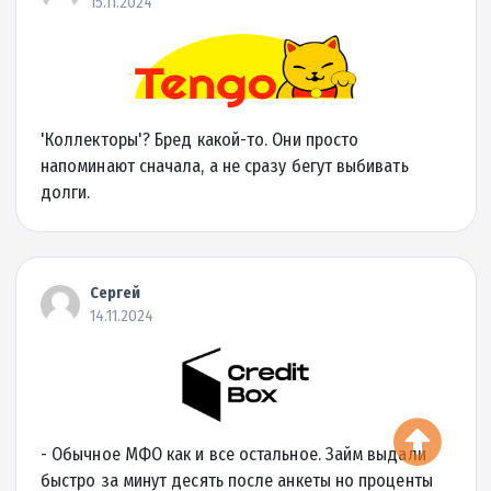
|
Відгуки (
16
)
Детальніше
до 10000 грн.
1.9% на день
Сума кредиту
Ставка
до 30 днів
2 хвилини
Термін кредиту
Гроші на карту за
Детальніше про МФО