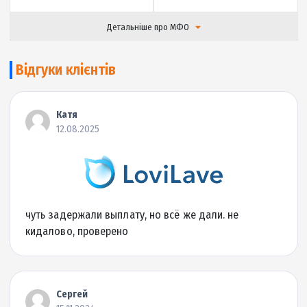
до 20000 грн.
0.01% на день
Сума кредиту
Ставка
до 30 днів
5 хвилин
Термін кредиту
Гроші на карту за
Детальніше про МФО