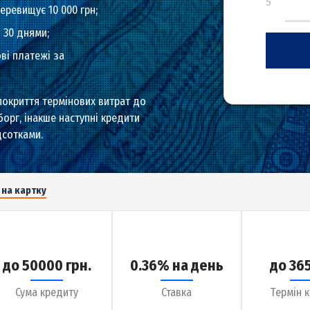
ого кредиту в конкретній МФО;
й не перевищує 10 000 грн;
ежений 30 днями;
одаткові платежі за
ь для покриття термінових витрат до
рнути борг, інакше наступні кредити
х з відсотками.
дсотків на картку