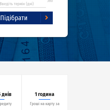
5
360
Підібрати