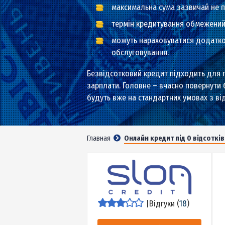
діють виключно для перш
максимальна сума зазвича
термін кредитування обм
можуть нараховуватися д
обслуговування.
Безвідсотковий кредит підходит
зарплати. Головне – вчасно пове
будуть вже на стандартних умова
Главная
Онлайн кредит під 0 ві