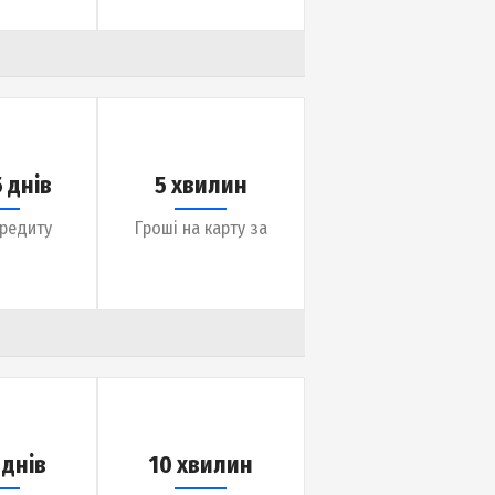
до 143 дня
2 хвилини
Термін кредиту
Гроші на карту за