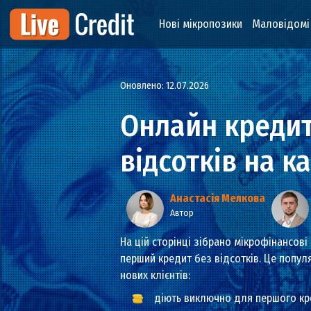
Нові мікропозики
Мало
Оновлено: 12.07.2026
Онлайн кред
відсотків на
Анастасія Мелкова
Автор
На цій сторінці зібрано мікрофін
перший кредит без відсотків. Це
нових клієнтів: