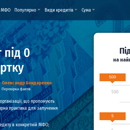
відомі МФО
Популярно
Види кредитів
Сума
ит під 0
 картку
Олександр Бондаренко
Перевірка фактів
ансові організації, що пропонують
 популярна практика для залучення