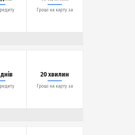
до 30 днів
15 хвилин
Термін кредиту
Гроші на карту за
до 30 днів
20 хвилин