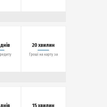
до 365 днів
1 година
Термін кредиту
Гроші на карту за
до 30 днів
20 хвилин
Термін кредиту
Гроші на карту за