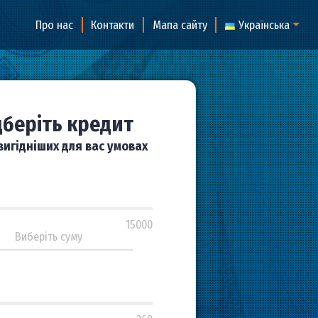
Про нас
Контакти
Мапа сайту
Підберіть кредит
на найвигідніших для вас умовах
500
500
15000
5